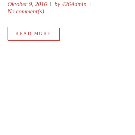
benutze
Oktober 9, 2016
by
426Admin
n
i
No comment(s)
um
t
die
o
READ MORE
Lautstä
zu
regeln.